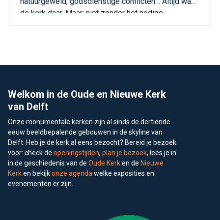
natuurgeweld, godsdienstige conflicten… Altijd was
de kerk daar. Maar: niet zonder het nodige
onderhoud en restauraties.
Footer
Welkom in de Oude en Nieuwe Kerk
van Delft
Onze monumentale kerken zijn al sinds de dertiende
eeuw beeldbepalende gebouwen in de skyline van
Delft. Heb je de kerk al eens bezocht? Bereid je bezoek
voor: check de
openingstijden
,
plan je bezoek
, lees je in
in de geschiedenis van de
Oude Kerk
en de
Nieuwe
Kerk
en bekijk
onze agenda
welke exposities en
evenementen er zijn.