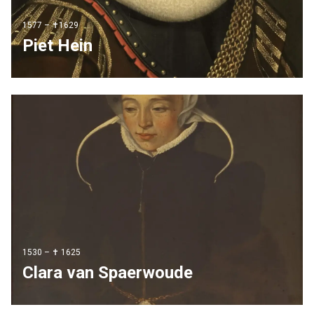
1577 – ✝1629
Piet Hein
1530 – ✝ 1625
Clara van Spaerwoude