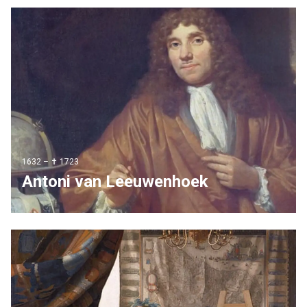
1632 – ✝ 1723
Antoni van Leeuwenhoek