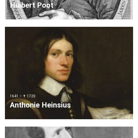
Huibert Poot
1641 – ✝ 1720
Anthonie Heinsius