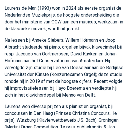
Laurens de Man (1993) won in 2024 als eerste organist de
Nederlandse Muziekprijs, de hoogste onderscheiding die
door het ministerie van OCW aan een musicus, werkzaam in
de klassieke muziek, wordt uitgereikt.
Na lessen bij Anneke Siebers, Willem Hörmann en Joop
Albracht studeerde hij piano, orgel en bijvak klavecimbel bij
resp. Jacques van Oortmerssen, David Kuyken en Johan
Hofmann aan het Conservatorium van Amsterdam. Hij
vervolgde zijn studie bij Leo van Doeselaar aan de Berlijnse
Universität der Künste (Konzertexamen Orgel); deze studie
rondde hij in 2019 af met de hoogste cijfers. Recent volgde
hij improvisatielessen bij Hayo Boerema en verdiepte hij
zich in het clavichordspel bij Menno van Delft.
Laurens won diverse prijzen als pianist en organist, bij
concoursen in Den Haag (Prinses Christina Concours, 1e
prijs), Würzburg (Klavierwettbewerb J.S. Bach), Groningen
(Martini Organ Competition, 1e prijs, publieksprijs & Jan