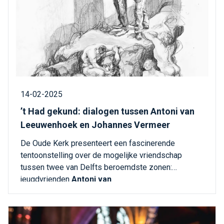
14-02-2025
’t Had gekund: dialogen tussen Antoni van
Leeuwenhoek en Johannes Vermeer
De Oude Kerk presenteert een fascinerende
tentoonstelling over de mogelijke vriendschap
tussen twee van Delfts beroemdste zonen:
jeugdvrienden
Antoni van
Leeuwenhoek
en
Johannes Vermeer
, geboren in
hetzelfde jaar (1632) en opgegroeid in dezelfde
stad.