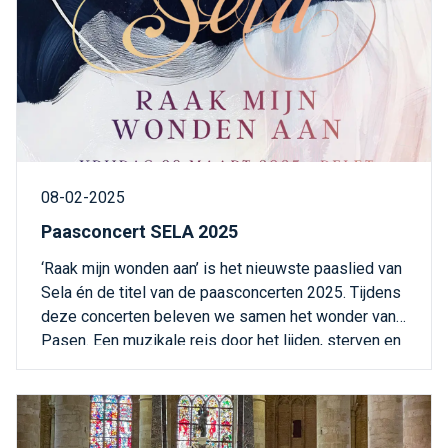
workshops en zo meewerken aan het kleed.
08-02-2025
Paasconcert SELA 2025
‘Raak mijn wonden aan’ is het nieuwste paaslied van
Sela én de titel van de paasconcerten 2025. Tijdens
deze concerten beleven we samen het wonder van
Pasen. Een muzikale reis door het lijden, sterven en
de opstanding van Jezus Christus. Bekende en
geliefde paasliederen klinken naast nieuwe Sela-
liederen. Een eerste kennismaking met het
paasalbum dat in 2026 zal verschijnen.