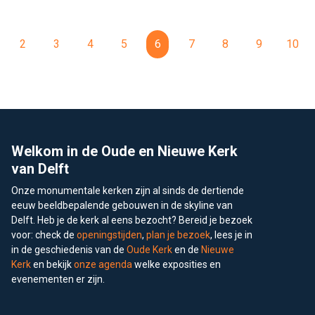
2
3
4
5
6
7
8
9
10
Footer
Welkom in de Oude en Nieuwe Kerk
van Delft
Onze monumentale kerken zijn al sinds de dertiende
eeuw beeldbepalende gebouwen in de skyline van
Delft. Heb je de kerk al eens bezocht? Bereid je bezoek
voor: check de
openingstijden
,
plan je bezoek
, lees je in
in de geschiedenis van de
Oude Kerk
en de
Nieuwe
Kerk
en bekijk
onze agenda
welke exposities en
evenementen er zijn.